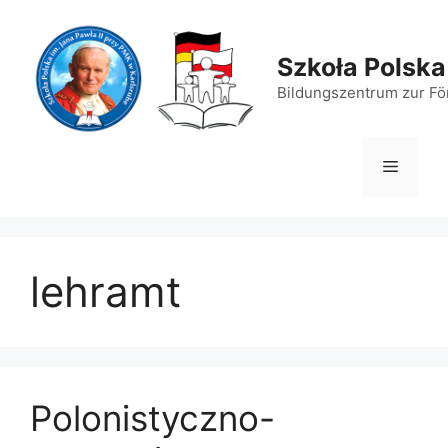
Zum
Inhalt
springen
Szkoła Polska
Bildungszentrum zur För
Menü
lehramt
Polonistyczno-