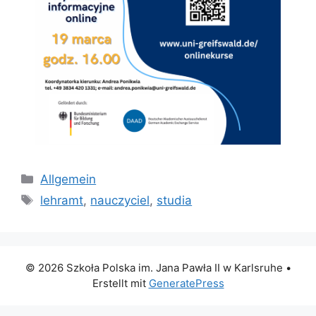
Kategorien
Allgemein
Schlagwörter
lehramt
,
nauczyciel
,
studia
© 2026 Szkoła Polska im. Jana Pawła II w Karlsruhe
•
Erstellt mit
GeneratePress