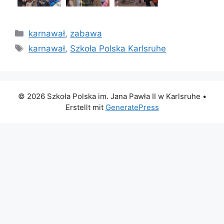
Kategorien
karnawał
,
zabawa
Schlagwörter
karnawał
,
Szkoła Polska Karlsruhe
© 2026 Szkoła Polska im. Jana Pawła II w Karlsruhe
•
Erstellt mit
GeneratePress