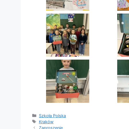
Kategorien
Szkoła Polska
Schlagwörter
Kraków
Zaproszenie