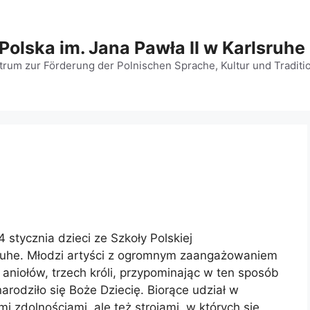
Polska im. Jana Pawła II w Karlsruhe
rum zur Förderung der Polnischen Sprache, Kultur und Traditio
14 stycznia dzieci ze Szkoły Polskiej
ruhe. Młodzi artyści z ogromnym zaangażowaniem
y, aniołów, trzech króli, przypominając w ten sposób
narodziło się Boże Dziecię. Biorące udział w
mi zdolnościami, ale też strojami, w których się