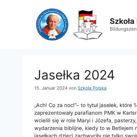
Zum
Inhalt
springen
Szkoła 
Bildungszent
Jasełka 2024
15. Januar 2024
von
Szkoła Polska
„Ach! Co za noc!”– to tytuł jasełek, które 
zaprezentowały parafianom PMK w Karls
wcielili się w role Maryi i Józefa, pasterz
wydarzenia biblijne, kiedy to w Betlejem 
jasełkach dzieci zachwyciły nie tylko swoi